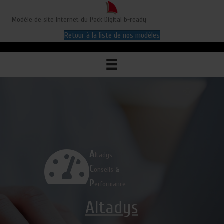
Modèle de site Internet du Pack Digital b-ready
Retour à la liste de nos modèles
A
ltadys
C
onseils
&
P
erformance
Altadys